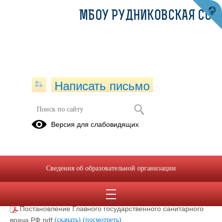
МБОУ РУДНИКОВСКАЯ СОШ
Написать письмо
Профилактика распространения
Версия для слабовидящих
COVID-19
Постановление Главного
государственного врача РФ
Сведения об образовательной организации
31.10.2021
Постановление Главного государственного санитарного
врача РФ.pdf
(скачать)
(посмотреть)