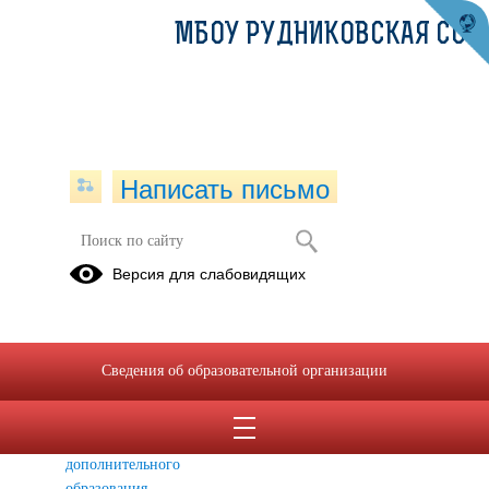
МБОУ РУДНИКОВСКАЯ СОШ
Написать письмо
Внеурочная деятельность
Версия для слабовидящих
Рабочие
Внеурочная
Нормативно-
программы
деятельность
правовые
внеурочной
документы
Сведения об образовательной организации
деятельности
Расписание
кружков
дополнительного
образования