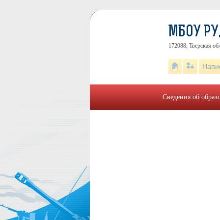
МБОУ Р
172088, Тверская об
Напи
Сведения об образ