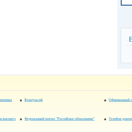
ственных
Культура.рф
Официальный с
 и высшего
Федеральный портал "Российское образование"
Телефон довер