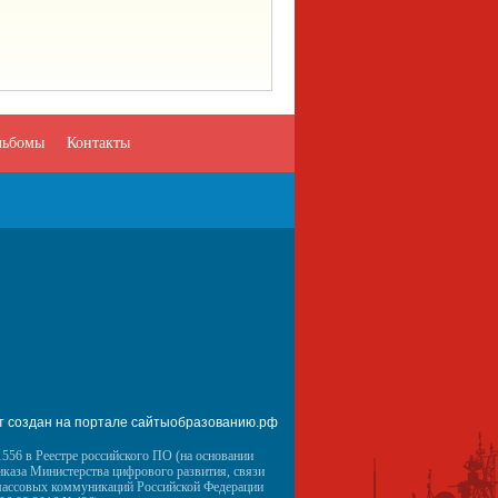
льбомы
Контакты
т создан на портале сайтыобразованию.рф
556 в Реестре российского ПО (на основании
иказа Министерства цифрового развития, связи
массовых коммуникаций Российской Федерации