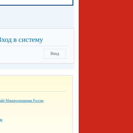
Вход в систему
Вход
айт Минпросвещения России
ия