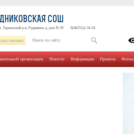
УДНИКОВСКАЯ СОШ
л, Торжокский р-н, Рудниково д, дом № 59
8(48251)2-34-34
сать письмо
овательной организации
Новости
Информация
Проекты
Фотоа