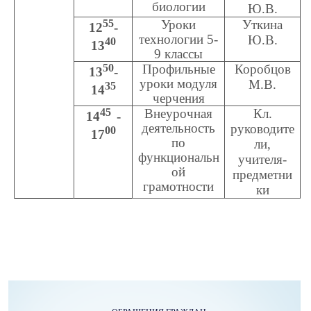
биологии
Ю.В.
55
Уроки
Уткина
12
-
технологии 5-
Ю.В.
40
13
9 классы
50
Профильные
Коробцов
13
-
уроки модуля
М.В.
35
14
черчения
45
Внеурочная
Кл.
14
-
деятельность
руководите
00
17
по
ли,
функциональн
учителя-
ой
предметни
грамотности
ки