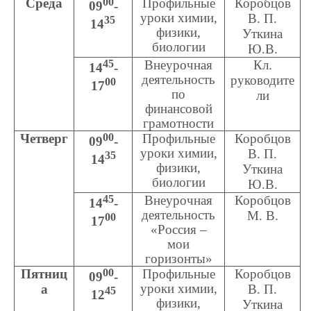
Среда
00
Профильные
Коробцов
09
-
уроки химии,
В. П.
35
14
физики,
Уткина
биологии
Ю.В.
45
Внеурочная
Кл.
14
-
деятельность
руководите
00
17
по
ли
финансовой
грамотности
Четверг
00
Профильные
Коробцов
09
-
уроки химии,
В. П.
35
14
физики,
Уткина
биологии
Ю.В.
45
Внеурочная
Коробцов
14
-
деятельность
М. В.
00
17
«Россия –
мои
горизонты»
Пятниц
00
Профильные
Коробцов
09
-
уроки химии,
а
В. П.
45
12
физики,
Уткина