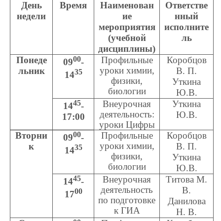
День
Время
Наименован
Ответстве
недели
ие
нный
мероприятия
исполните
(учебной
ль
дисциплины)
Понеде
00
Профильные
Коробцов
09
-
уроки химии,
льник
В. П.
35
14
физики,
Уткина
биологии
Ю.В.
45
Внеурочная
Уткина
14
-
деятельность:
Ю.В.
17:00
уроки Цифры
Вторни
00
Профильные
Коробцов
09
-
уроки химии,
к
В. П.
35
14
физики,
Уткина
биологии
Ю.В.
45
Внеурочная
Титова М.
14
-
деятельность
В.
00
17
по подготовке
Данилова
к ГИА
Н. В.