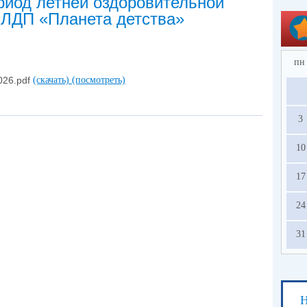
риод летней оздоровительной
 ЛДП «Планета детства»
пн
26.pdf
(скачать)
(посмотреть)
3
10
17
24
31
Н