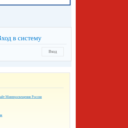
Вход в систему
Вход
айт Минпросвещения России
ия