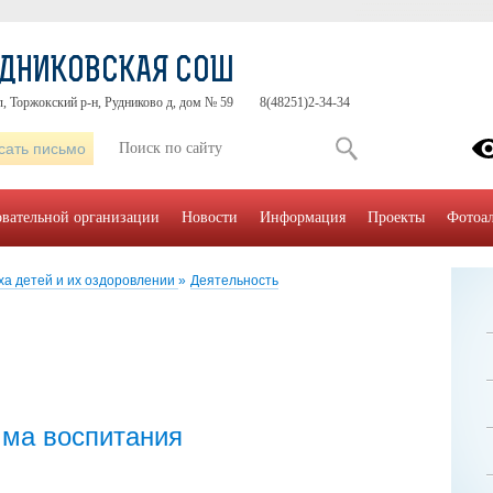
УДНИКОВСКАЯ СОШ
л, Торжокский р-н, Рудниково д, дом № 59
8(48251)2-34-34
сать письмо
овательной организации
Новости
Информация
Проекты
Фотоа
ха детей и их оздоровлении
»
Деятельность
ма воспитания