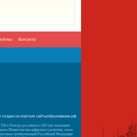
льбомы
Контакты
т создан на портале сайтыобразованию.рф
556 в Реестре российского ПО (на основании
иказа Министерства цифрового развития, связи
массовых коммуникаций Российской Федерации