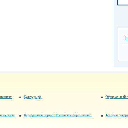
ственных
Культура.рф
Официальный с
 и высшего
Федеральный портал "Российское образование"
Телефон довер