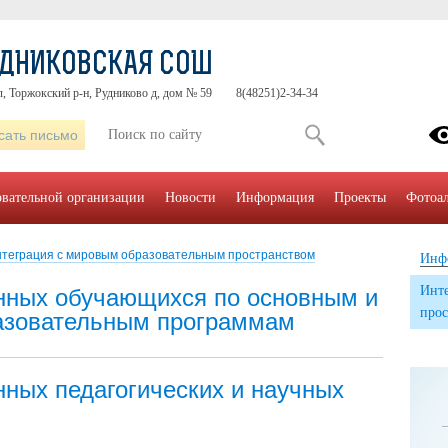
УДНИКОВСКАЯ СОШ
л, Торжокский р-н, Рудниково д, дом № 59
8(48251)2-34-34
сать письмо
овательной организации
Новости
Информация
Проекты
Фотоа
теграция с мировым образовательным пространством
Инф
Инте
нных обучающихся по основным и
прос
азовательным программам
нных педагогических и научных