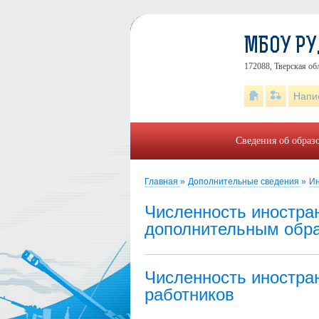
МБОУ Р
172088, Тверская об
Напи
Сведения об образ
Главная
»
Дополнительные сведения
»
Ин
Численность иностра
дополнительным обр
Численность иностра
работников