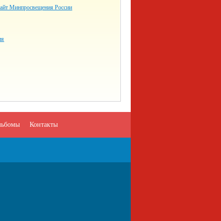
айт Минпросвещения России
ия
льбомы
Контакты