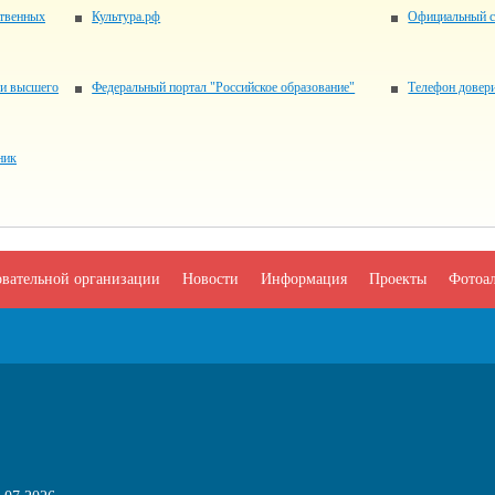
ственных
Культура.рф
Официальный с
 и высшего
Федеральный портал "Российское образование"
Телефон довер
ник
овательной организации
Новости
Информация
Проекты
Фотоа