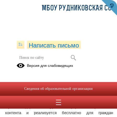
МБОУ РУДНИКОВСКАЯ СОШ
Написать письмо
Неделя профилактики заболеваний
Версия для слабовидящих
ЖКТ
20.02.2024
Уважаемые родители! Информируем вас о Всероссийском
Сведения об образовательной организации
социальном благотворительном проекте «Здоровое
поколение».
Проект содержит 250 уроков в формате современного
контента и реализуется бесплатно для граждан