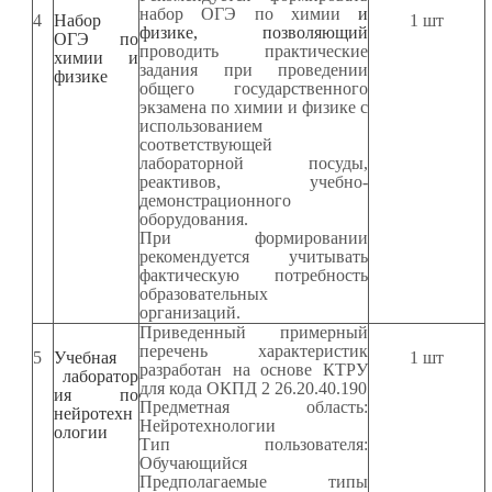
набор ОГЭ по химии
и
4
Набор
1 шт
физике, позволяющий
ОГЭ по
проводить практические
химии и
задания при проведении
физике
общего государственного
экзамена по химии и физике с
использованием
соответствующей
лабораторной посуды,
реактивов, учебно-
демонстрационного
оборудования.
При формировании
рекомендуется учитывать
фактическую потребность
образовательных
организаций.
Приведенный примерный
перечень характеристик
5
Учебная
1 шт
разработан на основе КТРУ
лаборатор
для кода ОКПД 2 26.20.40.190
ия по
Предметная область:
нейротехн
Нейротехнологии
ологии
Тип пользователя:
Обучающийся
Предполагаемые типы