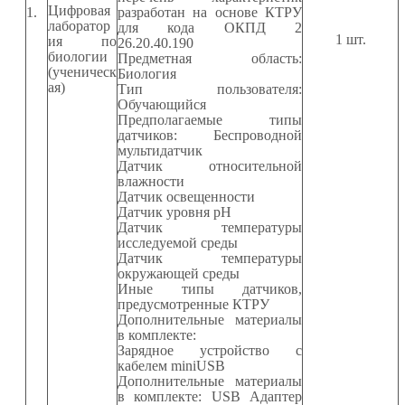
Цифровая
1.
разработан на основе КТРУ
лаборатор
для кода ОКПД 2
1
шт.
ия по
26.20.40.190
биологии
Предметная область:
(ученическ
Биология
ая)
Тип пользователя:
Обучающийся
Предполагаемые типы
датчиков: Беспроводной
мультидатчик
Датчик относительной
влажности
Датчик освещенности
Датчик уровня
pH
Датчик температуры
исследуемой среды
Датчик температуры
окружающей среды
Иные типы датчиков,
предусмотренные КТРУ
Дополнительные материалы
в комплекте:
Зарядное устройство с
кабелем
miniUSB
Дополнительные материалы
в комплекте:
USB
Адаптер