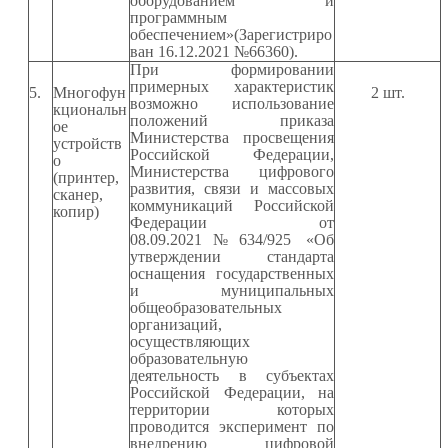
оборудованием и
программным
обеспечением»(Зарегистриро
ван 16.12.2021 №66360).
При формировании
примерных характеристик
5.
Многофун
2
шт.
возможно использование
кциональн
положений приказа
ое
Министерства просвещения
устройств
Российской Федерации,
о
Министерства цифрового
(принтер,
развития, связи и массовых
сканер,
коммуникаций Российской
копир)
Федерации от
08.09.2021№634/925 «Об
утверждении стандарта
оснащения государственных
и муниципальных
общеобразовательных
организаций,
осуществляющих
образовательную
деятельность в субъектах
Российской Федерации, на
территории которых
проводится эксперимент по
внедрению цифровой