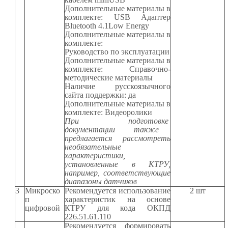
Дополнительные материалы в
комплекте:
USB
Адаптер
Bluetooth
4.1
Low Energy
Дополнительные материалы в
комплекте:
Руководство по эксплуатации
Дополнительные материалы в
комплекте: Справочно-
методические материалы
Наличие русскоязычного
сайта поддержки: да
Дополнительные материалы в
комплекте: Видеоролики
При подготовке
документации также
предлагается рассмотреть
необязательные
характеристики,
установленные в КТРУ,
например, соответствующие
диапазоны датчиков
3
Микроско
Рекомендуется использование
2
шт
п
характеристик на основе
цифровой
КТРУ для кода ОКПД
226.51.61.110
Рекомендуется формировать