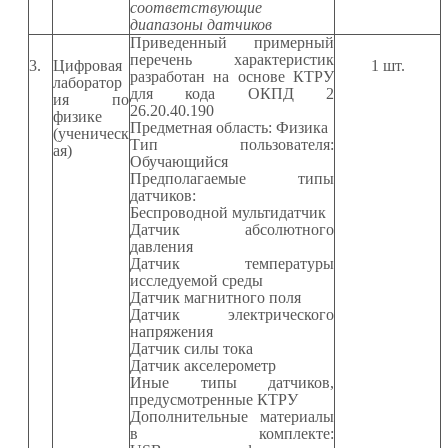
соответствующие
диапазоны датчиков
Приведенный примерный
перечень характеристик
3.
Цифровая
1
шт.
разработан на основе КТРУ
лаборатор
для кода ОКПД 2
ия по
26.20.40.190
физике
Предметная область: Физика
(ученическ
Тип пользователя:
ая)
Обучающийся
Предполагаемые типы
датчиков:
Беспроводной мультидатчик
Датчик абсолютного
давления
Датчик температуры
исследуемой среды
Датчик магнитного поля
Датчик электрического
напряжения
Датчик силы тока
Датчик акселерометр
Иные типы датчиков,
предусмотренные КТРУ
Дополнительные материалы
в комплекте: