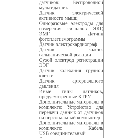
датчиков: Беспроводной
мультидатчик
Датчик электрической
активности мышц
Одноразовые электроды для
измерения сигналов ЭКГ,
ЭМГ Датчик
фотоплетизмограммы
Датчик-электрокардиограф
Датчик кожно-
гальванической реакции
C
ухой электрод регистрации
ЭЭГ
Датчик колебания грудной
клетки
Датчик артериального
давления
Иные типы датчиков,
предусмотренные КТРУ
Дополнительные материалы в
комплекте: Устройство для
передачи данных от датчиков
на персональный компьютер
Дополнительные материалы в
комплекте: Кабель
USB
соединительный