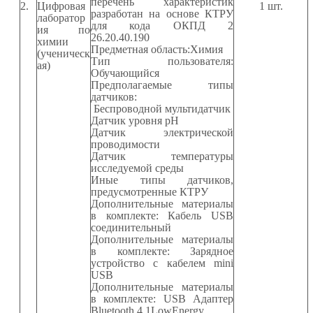
перечень характеристик
2.
Цифровая
1
шт.
разработан на основе КТРУ
лаборатор
для кода ОКПД 2
ия по
26.20.40.190
химии
Предметная область:Химия
(ученическ
Тип пользователя:
ая)
Обучающийся
Предполагаемые типы
датчиков:
Беспроводной мультидатчик
Датчик уровня
pH
Датчик электрической
проводимости
Датчик температуры
исследуемой среды
Иные типы датчиков,
предусмотренные КТРУ
Дополнительные материалы
в комплекте: Кабель
USB
соединительный
Дополнительные материалы
в комплекте: Зарядное
устройство с кабелем
mini
USB
Дополнительные материалы
в комплекте:
USB
Адаптер
Bluetooth
4.1
LowEnergy