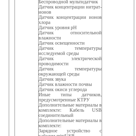
Беспроводной мультидатчик
Датчик концентрации нитрат-
ионов
Датчик концентрации ионов
хлора
Датчик уровня
pH
Датчик относительной
влажности
Датчик освещенности
Датчик температуры
исследуемой среды
Датчик электрической
проводимости
Датчик температуры
окружающей среды
Датчик звука
Датчик влажности почвы
Датчик окиси углерода
Иные типы датчиков,
предусмотренные КТРУ
Дополнительные материалы в
комплекте: Кабель
USB
соединительный
Дополнительные материалы в
комплекте:
Зарядное устройство с
кабелем
miniUSB