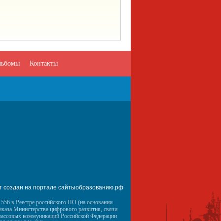
льбомы
Контакты
т создан на портале сайтыобразованию.рф
556 в Реестре российского ПО (на основании
иказа Министерства цифрового развития, связи
массовых коммуникаций Российской Федерации