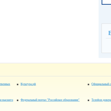
ственных
Культура.рф
Официальный с
 и высшего
Федеральный портал "Российское образование"
Телефон довер