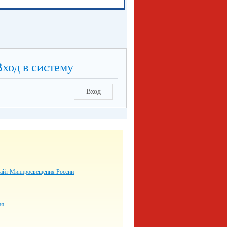
Вход в систему
Вход
айт Минпросвещения России
ия