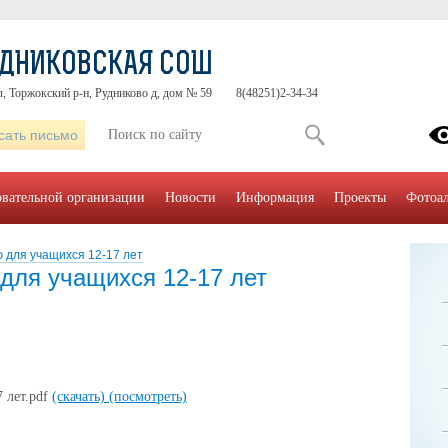
УДНИКОВСКАЯ СОШ
л, Торжокский р-н, Рудниково д, дом № 59
8(48251)2-34-34
сать письмо
овательной организации
Новости
Информация
Проекты
Фотоа
 для учащихся 12-17 лет
для учащихся 12-17 лет
 лет.pdf
(скачать)
(посмотреть)